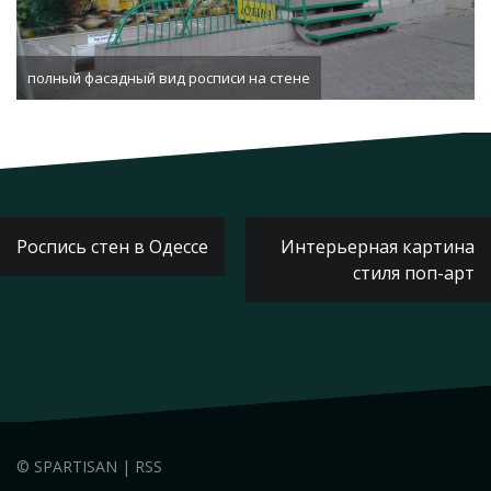
полный фасадный вид росписи на стене
Навигация
Роспись стен в Одессе
Интерьерная картина
по
стиля поп-арт
записям
©
SPARTISAN
|
RSS