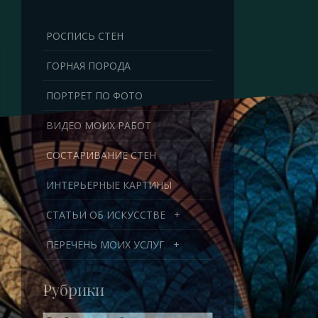
Перейти
к
РОСПИСЬ СТЕН
содержимому
ГОРНАЯ ПОРОДА
ПОРТРЕТ ПО ФОТО
ВИДЕО МОИХ РАБОТ
СОСТАРИВАНИЕ СТЕН
ИНТЕРЬЕРНЫЕ КАРТИНЫ
СТАТЬИ ОБ ИСКУССТВЕ
+
ПЕРЕЧЕНЬ МОИХ УСЛУГ
+
Рубрики