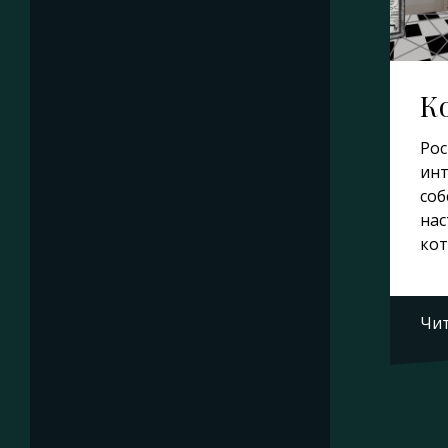
К
Рос
инт
соб
нас
кот
Чит