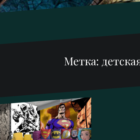
Метка:
детска