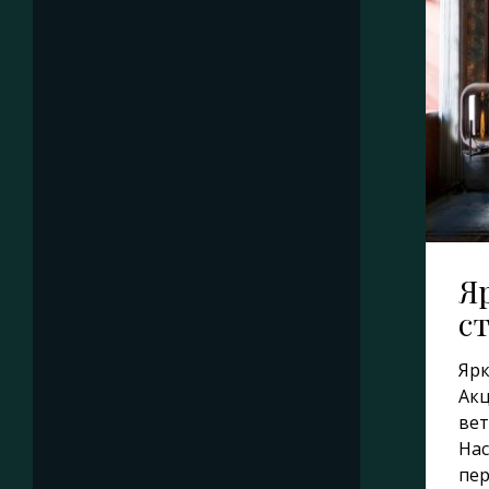
Я
с
Ярк
Акц
вет
Нас
пер