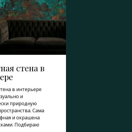
ная стена в
ере
стена в интерьере
зуально и
ески природную
пространства. Сама
ефная и окрашена
сками. Подбираю