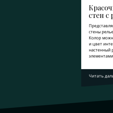
Красоч
стен с
Представля
стены рель
Колор можн
и цвет инт
настенный 
элементами
Читать дал