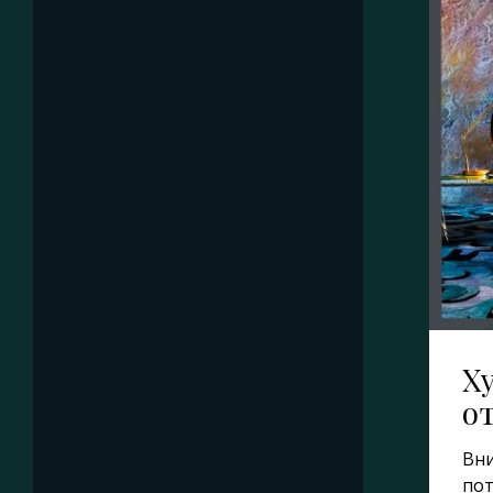
Х
о
Вн
пот