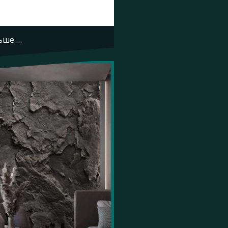
ьше …