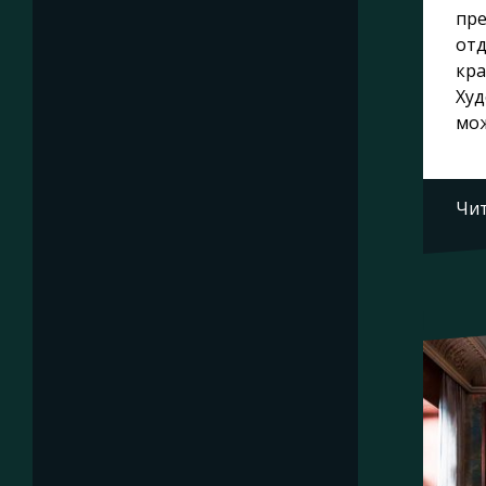
пр
отд
кр
Худ
мож
Чит