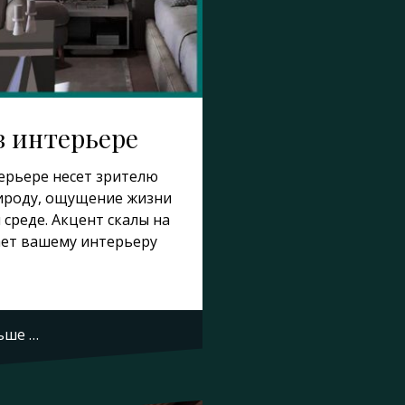
в интерьере
терьере несет зрителю
рироду, ощущение жизни
 среде. Акцент скалы на
ает вашему интерьеру
ьше …