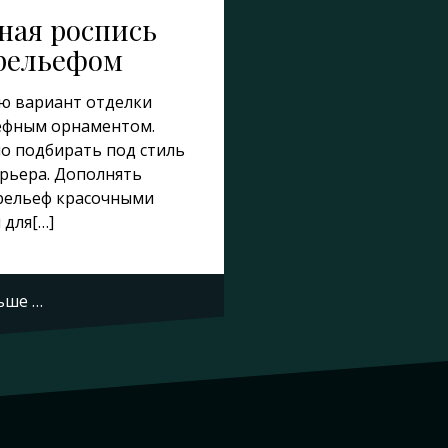
ная роспись
 рельефом
ю вариант отделки
ефным орнаментом.
о подбирать под стиль
ерьера. Дополнять
рельеф красочными
 для[…]
ьше …