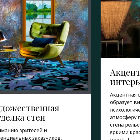
Акцент
интерь
Акцентная 
образует ви
удожественная
психологич
тделка стен
атмосферу 
стена рель
иманию зрителей и
яркими кра
енциальных заказчиков,
цвет[…]