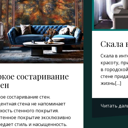
Скала 
Скала в ин
красоту, п
в городской
ркое состаривание
стене прид
тен
жизнь[…]
ое состаривание стен.
ентная стена не напоминает
Читать дал
хость стенного покрытия.
тенное покрытие эксклюзивно
едает стиль и насыщенность.