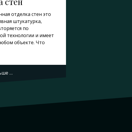
а стен
ная отделка стен это
ивная штукатурка,
вторяется по
ой технологии и имеет
любом объекте. Что
ьше …