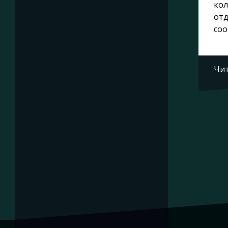
кол
отд
соо
Чит