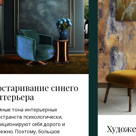
остаривание синего
нтерьера
мные тона интерьерных
странств психологически,
иционируют себя дорого и
Художе
ежно. Поэтому, большое