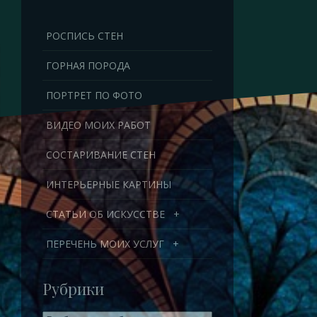
Перейти
к
РОСПИСЬ СТЕН
содержимому
ГОРНАЯ ПОРОДА
ПОРТРЕТ ПО ФОТО
ВИДЕО МОИХ РАБОТ
СОСТАРИВАНИЕ СТЕН
ИНТЕРЬЕРНЫЕ КАРТИНЫ
СТАТЬИ ОБ ИСКУССТВЕ
+
ПЕРЕЧЕНЬ МОИХ УСЛУГ
+
Рубрики