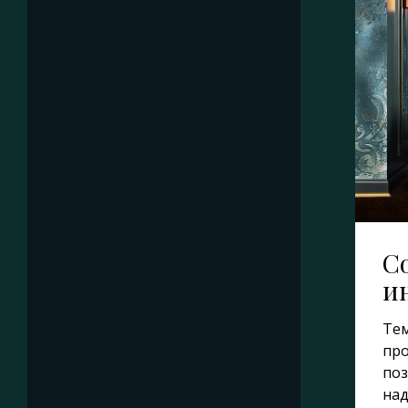
С
и
Те
про
поз
над