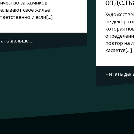
отделк
ичество заказчиков
елывают свое жилье
Художествен
тветственно и если[…]
не декорат
которая по
определенн
ать дальше …
повтор на 
касается[…]
Читать дал