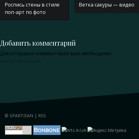
Роспись стены в стиле
Ветка сакуры — видео
по
поп-арт по фото
записям
Добавить комментарий
Для отправки комментария вам необходимо
авторизоваться
.
©
SPARTISAN
|
RSS