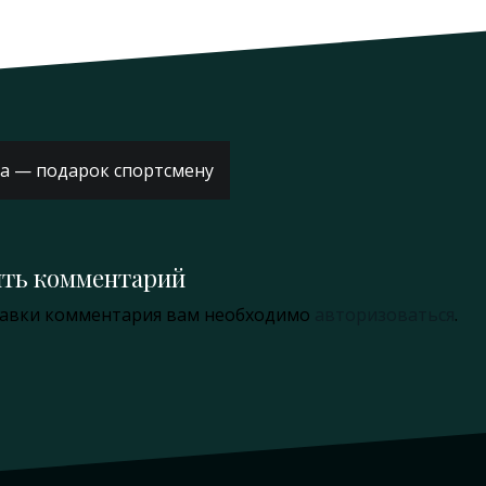
ация
а — подарок спортсмену
ям
ить комментарий
равки комментария вам необходимо
авторизоваться
.