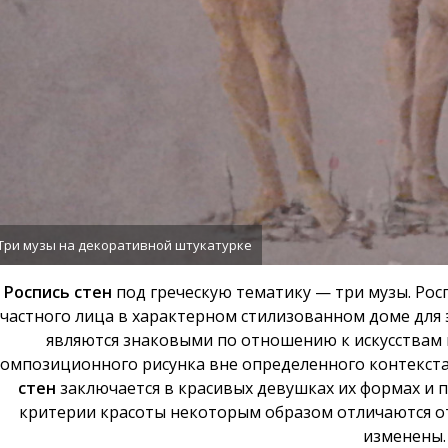
Три музы на декоративной штукатурке
Роспись стен
под греческую тематику — три музы. Росп
частного лица в характерном стилизованном доме для 
являются знаковыми по отношению к искусствам и
омпозиционного рисунка вне определенного контекста
стен
заключается в красивых девушках их формах и 
критерии красоты некоторым образом отличаются от 
изменены.