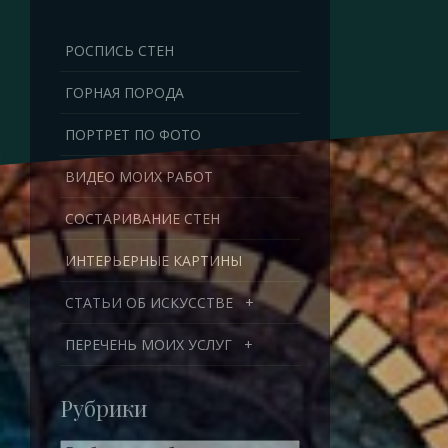
Перейти
к
РОСПИСЬ СТЕН
содержимому
ГОРНАЯ ПОРОДА
ПОРТРЕТ ПО ФОТО
ВИДЕО МОИХ РАБОТ
СОСТАРИВАНИЕ СТЕН
ИНТЕРЬЕРНЫЕ КАРТИНЫ
СТАТЬИ ОБ ИСКУССТВЕ
+
ПЕРЕЧЕНЬ МОИХ УСЛУГ
+
Рубрики