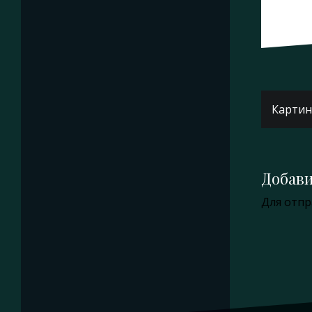
Навиг
Картин
по
запис
Добав
Для отп