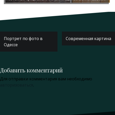
Навигация
Портрет по фото в
Современная картина
по
Одессе
записям
Добавить комментарий
Для отправки комментария вам необходимо
авторизоваться
.